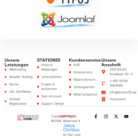
Unsere
STATION55
Kundenservice
Unsere
Leistungen
Anschrift
News &
AGB
Webhosting
Meldungen
STATION55,
Datenschutz
Breslauer Str. 9
Reseller Hosting
Unternehmen
Widerrufsrecht
(+49) 06190
Server
Fragen &
9364094
Zahlungsarten
Antworten
SSL-Zertifikate
info@station55.de
Widerrufsbutton
Test-Account
Domain
Impressum
Registration
Support Center
Copyright
STATION55
All Rights
©2006
Reserved ✝
Jesus
Christus
ist Herr und