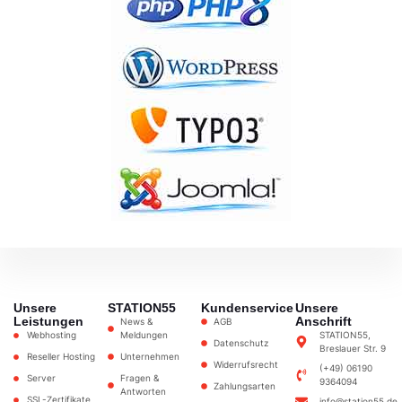
Unsere
STATION55
Kundenservice
Unsere
Leistungen
Anschrift
News &
AGB
Webhosting
Meldungen
STATION55,
Datenschutz
Breslauer Str. 9
Reseller Hosting
Unternehmen
Widerrufsrecht
(+49) 06190
Server
Fragen &
9364094
Zahlungsarten
Antworten
SSL-Zertifikate
info@station55.de