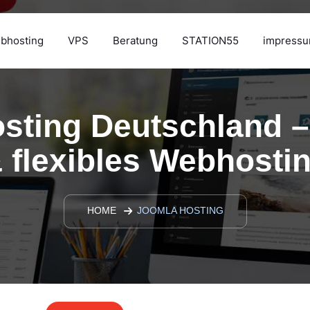
bhosting
VPS
Beratung
STATION55
impress
sting Deutschland –
 flexibles Webhosti
HOME
JOOMLA HOSTING