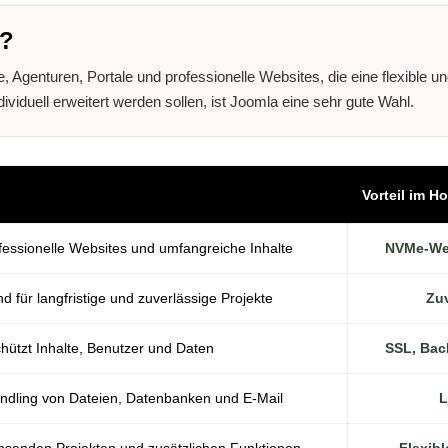
g?
 Agenturen, Portale und professionelle Websites, die eine flexible 
ividuell erweitert werden sollen, ist Joomla eine sehr gute Wahl.
Vorteil im H
ofessionelle Websites und umfangreiche Inhalte
NVMe-Web
d für langfristige und zuverlässige Projekte
Zuv
hützt Inhalte, Benutzer und Daten
SSL, Bac
ndling von Dateien, Datenbanken und E-Mail
L
hsenden Projekten und zusätzlichen Funktionen
Flexibl