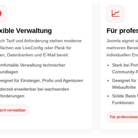
️
📈
xible Verwaltung
Für profe
ach Tarif und Anforderung stehen moderne
Joomla eignet s
lächen wie LiveConfig oder Plesk für
mehreren Bereic
en, Datenbanken und E-Mail bereit.
individuellen Er
mfortable Verwaltung technischer
Stark bei Po
undlagen
Community-P
eignet für Einsteiger, Profis und Agenturen
Geeignet für 
Webauftritte
derzeit erweiterbar bei wachsenden
forderungen
Solide Basis
Funktionen
fach verwaltbar
Für professione