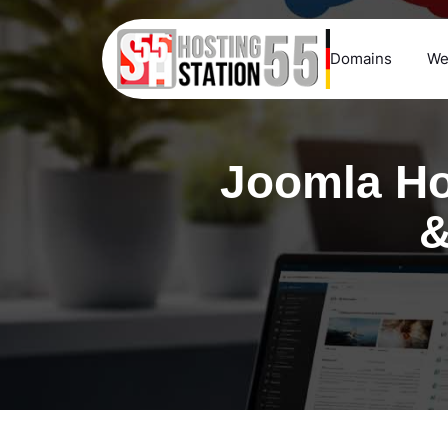
Domains
We
Joomla Ho
&