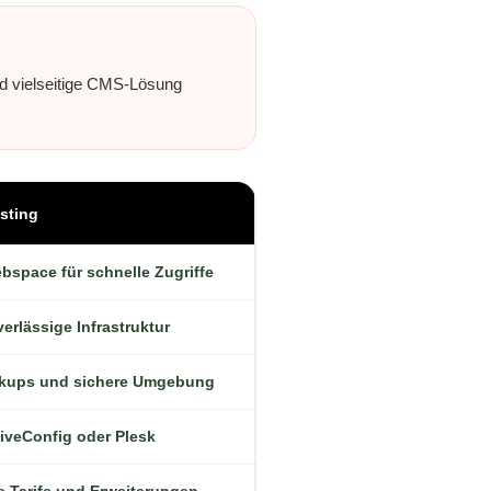
und vielseitige CMS-Lösung
osting
space für schnelle Zugriffe
erlässige Infrastruktur
kups und sichere Umgebung
iveConfig oder Plesk
e Tarife und Erweiterungen