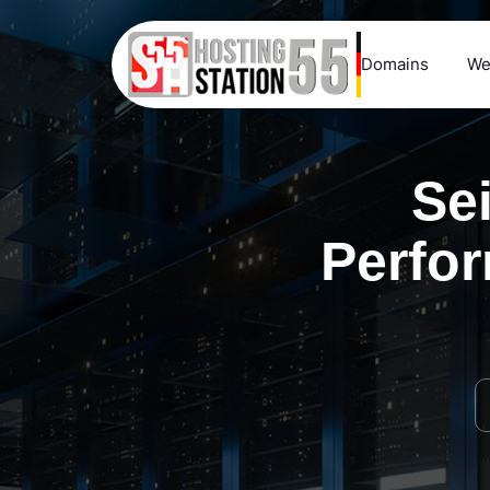
Domains
We
Se
Perfor