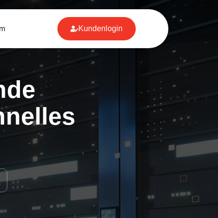
um
Kundenlogin
nde
hnelles